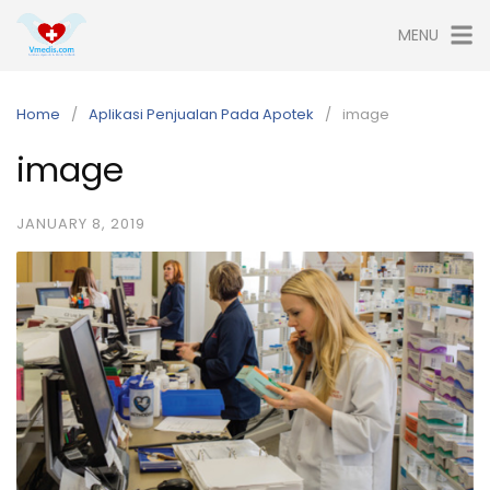
Skip
MENU
to
content
Home
Aplikasi Penjualan Pada Apotek
image
image
JANUARY 8, 2019