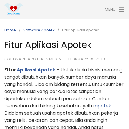
Skip
MENU
to
content
Home
Software Apotek
Fitur Aplikasi Apotek
Fitur Aplikasi Apotek
SOFTWARE APOTEK
,
VMEDIS
·
FEBRUARY 15, 2019
Fitur
Aplikasi Apotek
– Untuk dunia bisnis memang
sangat dibutuhkan banyak sumber daya manusia
yang handal. Didalam bidang tertentu, untuk sumber
daya manusia yang berkualiatas sangatlah
diperlukan dalam sebuah perusahaan. Contoh
perusahan dari bidang kesehatan, yaitu
apotek
.
Didalam sebuah usaha apotek dibutuhkan pekerja
yang teliti, cekatan, dan cepat. Bila anda ingin
memiliki pekerjaan yang handal. Anda harus