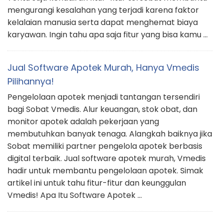
mengurangi kesalahan yang terjadi karena faktor
kelalaian manusia serta dapat menghemat biaya
karyawan. Ingin tahu apa saja fitur yang bisa kamu …
Jual Software Apotek Murah, Hanya Vmedis
Pilihannya!
Pengelolaan apotek menjadi tantangan tersendiri
bagi Sobat Vmedis. Alur keuangan, stok obat, dan
monitor apotek adalah pekerjaan yang
membutuhkan banyak tenaga. Alangkah baiknya jika
Sobat memiliki partner pengelola apotek berbasis
digital terbaik. Jual software apotek murah, Vmedis
hadir untuk membantu pengelolaan apotek. Simak
artikel ini untuk tahu fitur-fitur dan keunggulan
Vmedis! Apa Itu Software Apotek …