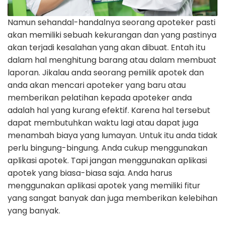
Namun sehandal-handalnya seorang apoteker pasti
akan memiliki sebuah kekurangan dan yang pastinya
akan terjadi kesalahan yang akan dibuat. Entah itu
dalam hal menghitung barang atau dalam membuat
laporan. Jikalau anda seorang pemilik apotek dan
anda akan mencari apoteker yang baru atau
memberikan pelatihan kepada apoteker anda
adalah hal yang kurang efektif. Karena hal tersebut
dapat membutuhkan waktu lagi atau dapat juga
menambah biaya yang lumayan. Untuk itu anda tidak
perlu bingung-bingung. Anda cukup menggunakan
aplikasi apotek. Tapi jangan menggunakan aplikasi
apotek yang biasa-biasa saja. Anda harus
menggunakan aplikasi apotek yang memiliki fitur
yang sangat banyak dan juga memberikan kelebihan
yang banyak.