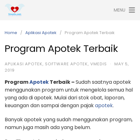
Skip
MENU
to
content
Home
Aplikasi Apotek
Program Apotek Terbaik
Program Apotek Terbaik
APLIKASI APOTEK
,
SOFTWARE APOTEK
,
VMEDIS
·
MAY 5,
2019
Program
Apotek
Terbaik –
Sudah saatnya apotek
menggunakan program untuk mengelola semua hal
yang ada di apotek. Mulai dari stok obat, laporan,
keuangan dan sampai dengan pajak
apotek
.
Banyak apotek yang sudah menggunakan program,
namun juga masih ada yang belum.