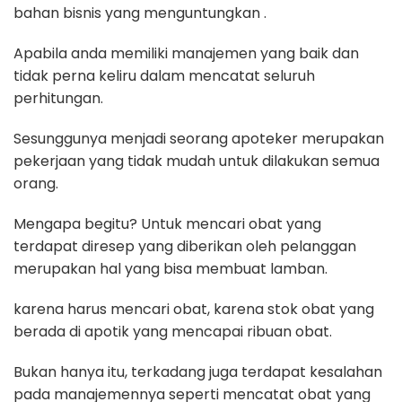
bahan bisnis yang menguntungkan .
Apabila anda memiliki manajemen yang baik dan
tidak perna keliru dalam mencatat seluruh
perhitungan.
Sesunggunya menjadi seorang apoteker merupakan
pekerjaan yang tidak mudah untuk dilakukan semua
orang.
Mengapa begitu? Untuk mencari obat yang
terdapat diresep yang diberikan oleh pelanggan
merupakan hal yang bisa membuat lamban.
karena harus mencari obat, karena stok obat yang
berada di apotik yang mencapai ribuan obat.
Bukan hanya itu, terkadang juga terdapat kesalahan
pada manajemennya seperti mencatat obat yang