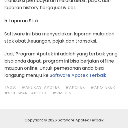
transaksi pembayaran melalui debit, pajak, dan
laporan history harga jual & beli.
5. Laporan Stok
Software ini bisa menyediakan laporan mulai dari
stok obat ,keuangan, pajak dan transaksi.
Jadi, Program Apotek ini adalah yang terbaik yang
bisa anda dapat. program ini bisa berjalan offline
maupun online. Untuk pemesanan anda bisa
langsung menuju ke
Software Apotek Terbaik
TAGS:
#APLIKASI APOTEK
#APOTEK
#APOTEKER
#SOFTWARE APOTEK
#VMEDIS
Copyright © 2026 Software Apotek Terbaik