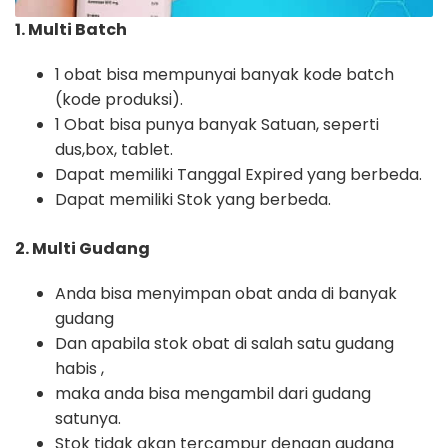
1. Multi Batch
1 obat bisa mempunyai banyak kode batch
(kode produksi).
1 Obat bisa punya banyak Satuan, seperti
dus,box, tablet.
Dapat memiliki Tanggal Expired yang berbeda.
Dapat memiliki Stok yang berbeda.
2. Multi Gudang
Anda bisa menyimpan obat anda di banyak
gudang
Dan apabila stok obat di salah satu gudang
habis ,
maka anda bisa mengambil dari gudang
satunya.
Stok tidak akan tercampur dengan gudang