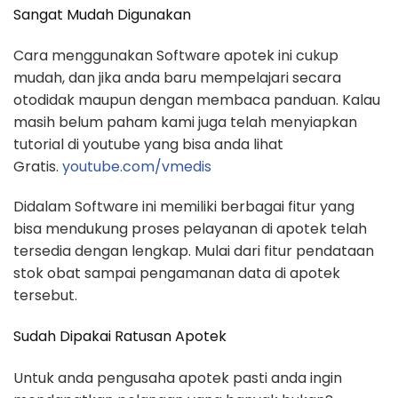
Sangat Mudah Digunakan
Cara menggunakan Software apotek ini cukup
mudah, dan jika anda baru mempelajari secara
otodidak maupun dengan membaca panduan. Kalau
masih belum paham kami juga telah menyiapkan
tutorial di youtube yang bisa anda lihat
Gratis.
youtube.com/vmedis
Didalam Software ini memiliki berbagai fitur yang
bisa mendukung proses pelayanan di apotek telah
tersedia dengan lengkap. Mulai dari fitur pendataan
stok obat sampai pengamanan data di apotek
tersebut.
Sudah Dipakai Ratusan Apotek
Untuk anda pengusaha apotek pasti anda ingin