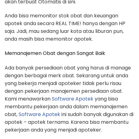
akan terbuat Otomatis di sini.
Anda bisa memonitor stok obat dan keuangan
apotek anda secara REAL TIME! hanya dengan HP
saja. Jadi, mau sedang luar kota atau liburan pun,
anda masih bisa memonitor apotek.
Memanajemen Obat dengan Sangat Baik
Ada banyak persediaan obat yang harus di manage
dengan berbagai merk obat. Sekarang untuk anda
yang bekerja menjadi apoteker tidak perlu risau
dengan pekerjaan manajemen persediaan obat.
Kami menawarkan
Software Apotek
yang bisa
membantu pekerjaan anda dalam memanajemen
obat,
Software Apotek
ini sudah banyak digunakan di
apotek – apotek ternama. Karena bisa membantu
pekerjaan anda yang menjadi apoteker.